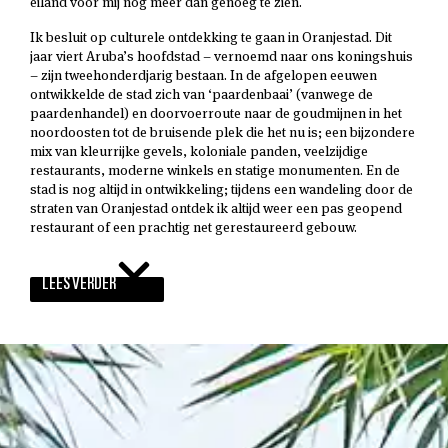
eiland voor mij nog meer dan genoeg te zien.
Ik besluit op culturele ontdekking te gaan in Oranjestad. Dit
jaar viert Aruba’s hoofdstad – vernoemd naar ons koningshuis
– zijn tweehonderdjarig bestaan. In de afgelopen eeuwen
ontwikkelde de stad zich van ‘paardenbaai’ (vanwege de
paardenhandel) en doorvoerroute naar de goudmijnen in het
noordoosten tot de bruisende plek die het nu is; een bijzondere
mix van kleurrijke gevels, koloniale panden, veelzijdige
restaurants, moderne winkels en statige monumenten. En de
stad is nog altijd in ontwikkeling; tijdens een wandeling door de
straten van Oranjestad ontdek ik altijd weer een pas geopend
restaurant of een prachtig net gerestaureerd gebouw.
LEES VERDER