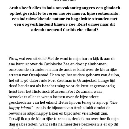
Aruba heeft alles in huis om vakantiegangers een glimlach
op het gezicht te toveren: mooie musea, fijne restaurants,
een indrukwekkende natuur én hagelwitte stranden met
een oogverblindend blauwe zee. Reist u mee naar dit
adembenemend Caribische eiland?
Wow, wat een uitzicht! Met de wind in mijn haren kijk ik aan de
ene kant uit over de Caribische Zee en door palmbomen
omzoomde stranden en aan de andere kant over de kleurrijke
straten van Oranjestad. Ik sta op het oudste gebouw van Aruba,
het uit 1796 daterende Fort Zoutman in Oranjestad. Lange tijd
deed het dienst als bescherming voor de kust, tegenwoordig
huist hier het Historisch Museum Fort Zoutman, waar
bezoekers alles te weten komen over de bijzondere
geschiedenis van het eiland. Het is fijn om terug te zijn op
‘One
happy island’
– zoals de bijnaam van Aruba luidt omdat de
bewoners altijd happy lijken en bijzonder vriendelijk zijn.
Terwijl ik op de kleurrijke toren sta, denk ik na over hoe ik mijn
dag ga besteden, want zelfs na meerdere bezoeken is er op dit